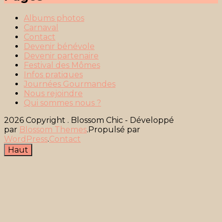
Albums photos
Carnaval
Contact
Devenir bénévole
Devenir partenaire
Festival des Mômes
Infos pratiques
Journées Gourmandes
Nous rejoindre
Qui sommes nous ?
2026 Copyright
.
Blossom Chic - Développé
par
Blossom Themes
.Propulsé par
WordPress
.
Contact
Haut