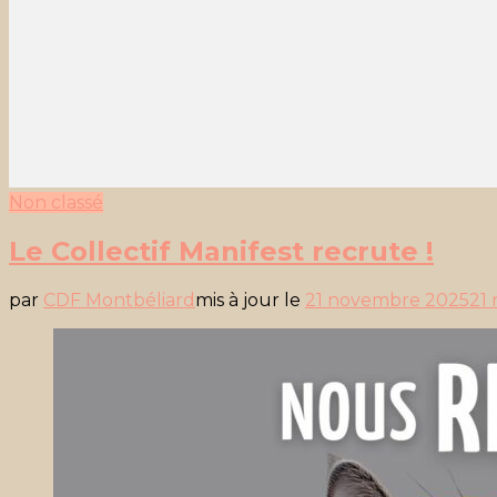
Non classé
Le Collectif Manifest recrute !
par
CDF Montbéliard
mis à jour le
21 novembre 2025
21