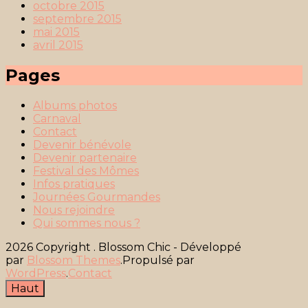
octobre 2015
septembre 2015
mai 2015
avril 2015
Pages
Albums photos
Carnaval
Contact
Devenir bénévole
Devenir partenaire
Festival des Mômes
Infos pratiques
Journées Gourmandes
Nous rejoindre
Qui sommes nous ?
2026 Copyright
.
Blossom Chic - Développé
par
Blossom Themes
.Propulsé par
WordPress
.
Contact
Haut