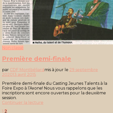
Non classé
Première demi-finale
par
CDF Montbéliard
mis à jour le
29 septembre
2020
13 avril 2015
Première demi-finale du Casting Jeunes Talents à la
Foire Expo à l’Axone! Nous vous rappelons que les
inscriptions sont encore ouvertes pour la deuxième
session.
« Première
Continuer la lecture
demi-
Pagination
Page
Page
1
2
finale »