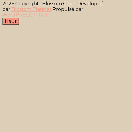
2026 Copyright
.
Blossom Chic - Développé
des
par
Blossom Themes
.Propulsé par
publications
WordPress
.
Contact
Haut